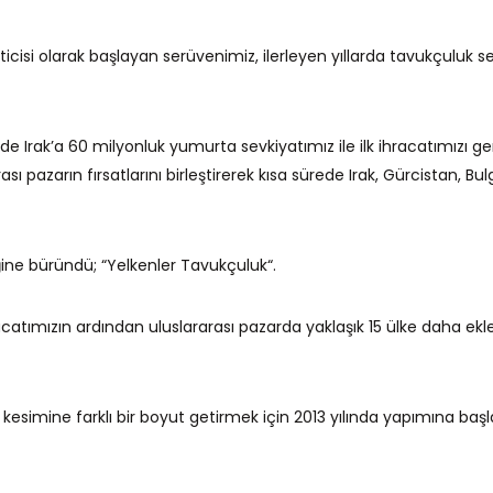
ticisi olarak başlayan serüvenimiz, ilerleyen yıllarda tavukçuluk
de Irak’a 60 milyonluk yumurta sevkiyatımız ile ilk ihracatımızı ge
sı pazarın fırsatlarını birleştirerek kısa sürede Irak, Gürcistan, 
ğine büründü; “Yelkenler Tavukçuluk“.
hracatımızın ardından uluslararası pazarda yaklaşık 15 ülke daha e
esimine farklı bir boyut getirmek için 2013 yılında yapımına baş