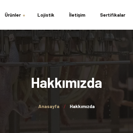
Ürünler
Lojistik
İletişim
Sertifikalar
avuk
acı Tavuk
lar
Hakkımızda
ing
Anasayfa
Hakkımızda