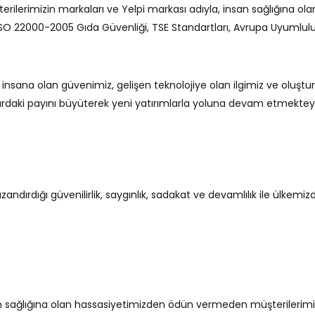
terilerimizin markaları ve Yelpi markası adıyla, insan sağlığına 
SO 22000-2005 Gıda Güvenliği, TSE Standartları, Avrupa Uyumluluk 
e insana olan güvenimiz, gelişen teknolojiye olan ilgimiz ve oluşt
daki payını büyüterek yeni yatırımlarla yoluna devam etmekteyi
andırdığı güvenilirlik, saygınlık, sadakat ve devamlılık ile ülkem
an sağlığına olan hassasiyetimizden ödün vermeden müşterilerimi