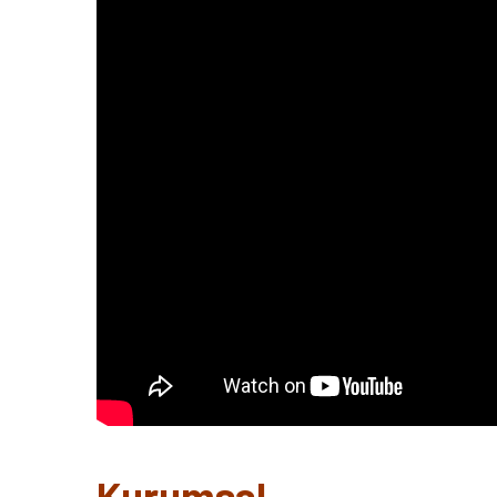
Yumurtacı Kalçalı But
Yumurtacı Boyunsuz
Karkas
Yumurtacı Boyunlu Karkas
Yumurtacı Boyun
Yumurtacı Ayak
Yumurtacı Pençe
Yumurtacı İbik
Kurumsal