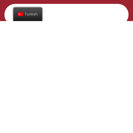
Turkish
Abone Ol
Adres
Gündüzlü Mahallesi İnegöl/Bursa
Yelkenler Tavukçuluk Taşımacılık Sanayi Ticaret Ltd. Şti.
Bilgi Toplumu Hizmetleri