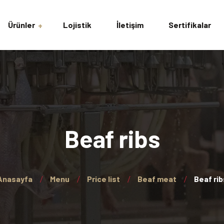
Ürünler
Lojistik
İletişim
Sertifikalar
avuk
acı Tavuk
lar
Beaf ribs
ing
Anasayfa
Menu
Price list
Beaf meat
Beaf rib