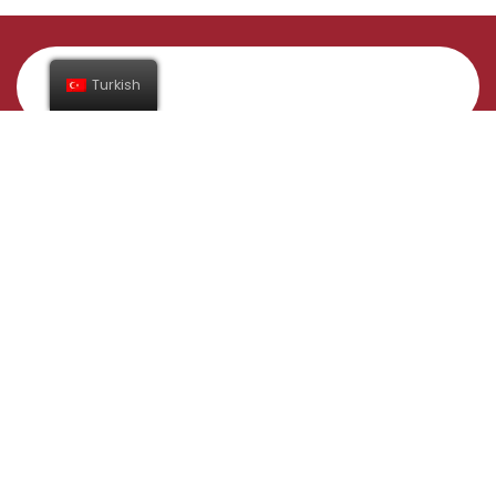
Turkish
Abone Ol
Adres
Gündüzlü Mahallesi İnegöl/Bursa
Yelkenler Tavukçuluk Taşımacılık Sanayi Ticaret Ltd. Şti.
Bilgi Toplumu Hizmetleri