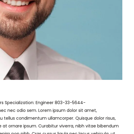
s Specialization: Engineer 803-33-5644-
 nec odio sem. Lorem ipsum dolor sit amet,
u tellus condimentum ullamcorper. Quisque dolor risus,
e at ornare ipsum. Curabitur viverra, nibh vitae bibendum
enim non nibh. Cras cursus ligula nec lacus vehicula, ut