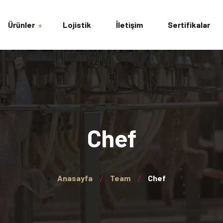
Ürünler
Lojistik
İletişim
Sertifikalar
avuk
acı Tavuk
lar
Chef
ing
Anasayfa
Team
Chef