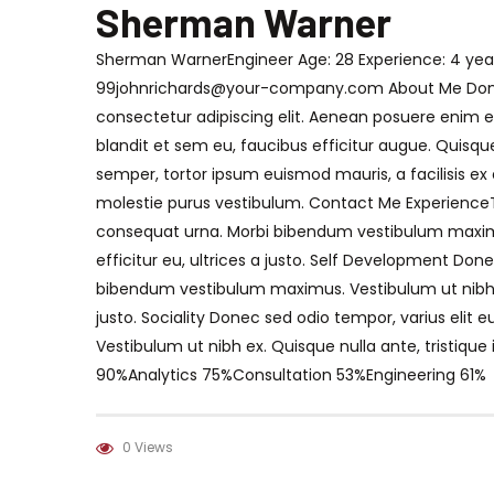
Sherman Warner
Sherman WarnerEngineer Age: 28 Experience: 4 year
99johnrichards@your-company.com About Me Donec
consectetur adipiscing elit. Aenean posuere enim e
blandit et sem eu, faucibus efficitur augue. Quisqu
semper, tortor ipsum euismod mauris, a facilisis ex 
molestie purus vestibulum. Contact Me ExperienceT
consequat urna. Morbi bibendum vestibulum maximus.
efficitur eu, ultrices a justo. Self Development Don
bibendum vestibulum maximus. Vestibulum ut nibh ex. 
justo. Sociality Donec sed odio tempor, varius eli
Vestibulum ut nibh ex. Quisque nulla ante, tristique 
90%Analytics 75%Consultation 53%Engineering 61%
0 Views