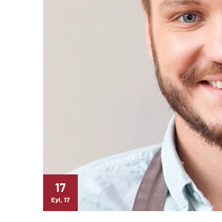
Yumurtacı Kalçalı But
Yumurtacı Boyunsuz
Karkas
Yumurtacı Boyunlu Karkas
Yumurtacı Boyun
Yumurtacı Ayak
Yumurtacı Pençe
Yumurtacı İbik
17
Eyl, 17