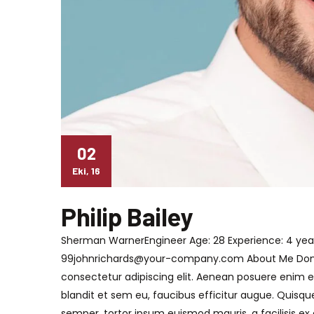
02
Eki, 16
Philip Bailey
Sherman WarnerEngineer Age: 28 Experience: 4 year
99johnrichards@your-company.com About Me Donec
consectetur adipiscing elit. Aenean posuere enim e
blandit et sem eu, faucibus efficitur augue. Quisqu
semper, tortor ipsum euismod mauris, a facilisis ex 